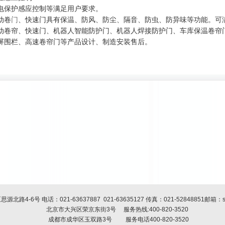
电保护感应控制等满足用户要求。
动卷
门
、快速门具有保温、防风、防尘、隔音、防虫、防异味等功能。可
动卷帘、快速门、机器人智能防护门、机器人焊接防护门、车库保温卷帘
屏围栏、高速卷帘门等产品设计、制造安装售后。
思源北路4-6号 电话：
021-63637887
021-63635127
传真：
021-52848851
邮箱：sh
北京市大兴区荣京东街3号
服务热线:400-820-3520
成都市成华区玉双路3号 服务电话400-820-3520