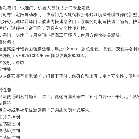
自动卷
门
、快速门、机器人智能防护门专业定做
公司专业定做
自动卷门、快速门是冷轧钢板折弯烤漆喷涂处理制作的新型
能好称无障碍升降门，被成为快速卷帘
门
，京鹏公司制造快速门隔音、快
辆通行过程中门帘下降，更具有安全性便利性。
动卷门、快速门占用空间小提高工厂环境，使用方便快捷
美观放。
帘材料；
密度聚脂纤维表面镀膜处理，厚度0.8mm
，颜色蓝色、黄色、灰色等
各种
强度：5700/5100N/5cm,撕裂强度800/80N。
火级别：难燃。
全性能
腿两侧安装有
光电保护，门帘下落时，触碰自动上升，更具安全性，便利
。
封性能
腿两侧毛刷密封隔音、防尘。低端有弹性基布，它可与各种不平坦地面紧
制系统
供自动或手动系统满足用户开启或关闭方式要求。
钮开关控制
达感应控制。
磁感应控制
控感应控制