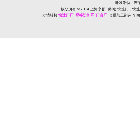
呼和浩特市赛罕区帅
版权所有
© 2014
上海京鹏门制造
快速门
，快速
友情链接:
快速门
厂
焊接防护
屏
门帘厂
金属加工制造 车