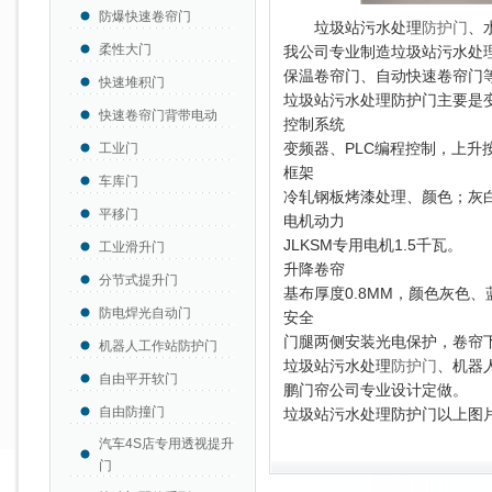
防爆快速卷帘门
垃圾站污水处理
防护门
、
柔性大门
我公司专业制造垃圾站污水处
保温卷帘门、自动快速卷帘门
快速堆积门
垃圾站污水处理防护门主要是变
快速卷帘门背带电动
控制系统
变频器、PLC编程控制，上升
工业门
框架
车库门
冷轧钢板烤漆处理、颜色；灰
平移门
电机动力
JLKSM专用电机
1.5千瓦。
工业滑升门
升降卷帘
分节式提升门
基布厚度0.8MM，颜色灰色
防电焊光自动门
安全
门腿两侧安装光电保护，卷帘
机器人工作站防护门
垃圾站污水处理
防护门
、机器
自由平开软门
鹏门帘公司专业设计定做。
自由防撞门
垃圾站污水处理防护门以上图
汽车4S店专用透视提升
门