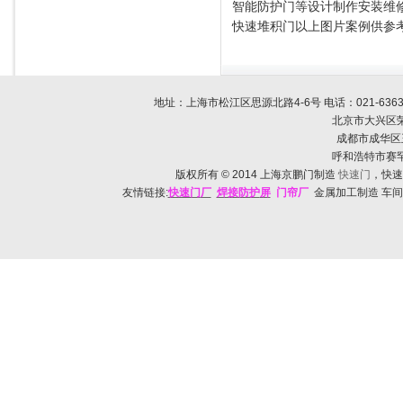
智能防护门等设计制作安装维
快速堆积门以上图片案例供参
地址：上海市松江区思源北路4-6号 电话：
021-636
北京市大兴区荣
成都市成华区玉双路
呼和浩特市赛罕区帅
版权所有
© 2014
上海京鹏门制造
快速门
，快速
友情链接:
快速门
厂
焊接防护
屏
门帘厂
金属加工制造 车