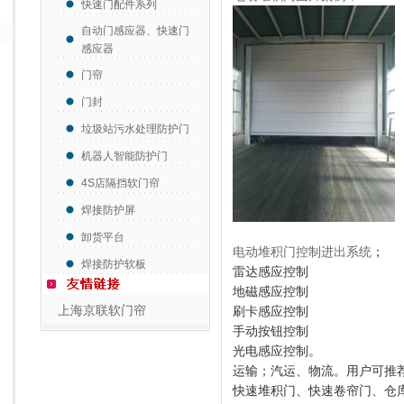
快速门配件系列
自动门感应器、快速门
感应器
门帘
门封
垃圾站污水处理防护门
机器人智能防护门
4S店隔挡软门帘
焊接防护屏
卸货平台
电动堆积门控制进出系统
；
焊接防护软板
雷达感应控制
地磁感应控制
上海京联软门帘
刷卡感应控制
手动按钮控制
光电感应控制。
运输；汽运、物流。用户可推
快速堆积门、快速卷帘门、仓