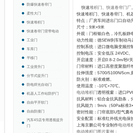
防爆快速卷帘门
快速
堆积门
、
快速卷帘门厂
柔性大门
快速堆积门、快速卷帘门、机
特点；厂房车间进出门口自动
快速堆积门
尺寸；9米×9米
快速卷帘门背带电动
外观：
门框
银白色，
冷扎板静
动力性能：德SEW刹车制动马
工业门
控制系统：进口微电脑变频控制
车库门
控制电压：安全低压 24VDC。
平移门
开启速度：开启0.8-2.0m/秒/关
门帘材料：进口高密度聚脂纤维
工业滑升门
拉伸强度：5700/5100N/5cm
分节式提升门
防火别：
标准
难燃。
防电焊光自动门
使用温度：-10℃+70℃。
电动堆积门
透明视窗：进口PV
机器人工作站防护门
抗风材料：铝合金抗风肋条，
自由平开软门
抗风能力：9m/s（50Pa标准3×
自由防撞门
密封性能：门帘底部U型气囊
安全配置：标准红外线光电保
汽车4S店专用透视提升
上海京鹏公司专业制作
电动堆
门
电动堆积门图片案例；