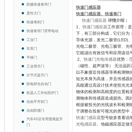
防爆快速卷帘门
快速门感应器
柔性大门
快速门感应器、快速卷门
快速门感应
器
详情介绍
：
快速堆积门
1、
快速门感应器
工作原理：是
快速卷帘门背带电动
下，有三部分构成，它们分为
导体光源，发光二极管(LED
工业门
光电二极管、光电三极管、光
车库门
它能滤出有效信号和应用该信
平移门
2、
快速门光电传感器
优势：
（磁性、超声波等） 无法远
工业滑升门
以不象接近传感器等将检测物体
分节式提升门
短光本身为高速，并且传感器
防电焊光自动门
高能通过高设计技术使投光光
物体的检测和高精度的位置检
机器人工作站防护门
测物体和传感器造成损伤。因
自由平开软门
根据被投光的光线波长和检测
自由防撞门
于调整在投射可视光的类型中
快速门感应器
型号较多查看说明
汽车4S店专用透视提升
光电感应器
、地磁感应器定做
门