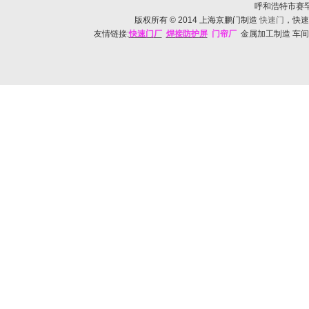
呼和浩特市赛罕区帅
版权所有
© 2014
上海京鹏门制造
快速门
，快速
友情链接:
快速门
厂
焊接防护
屏
门帘厂
金属加工制造 车