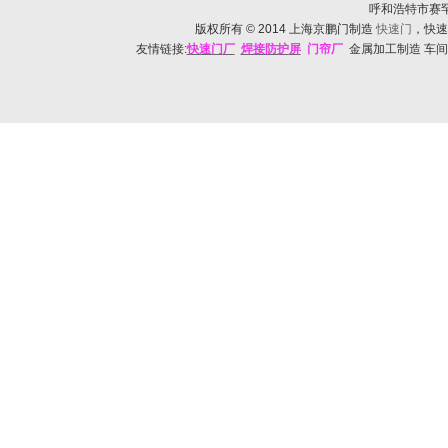
呼和浩特市赛罕区帅
版权所有
© 2014
上海京鹏门制造
快速门
，快速
友情链接:
快速门
厂
焊接防护
屏
门帘厂
金属加工制造 车