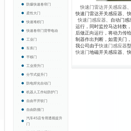
防爆快速卷帘门
快速门雷达开关感应器
柔性大门
快速门雷达开关感应器、
快速门感应器
、自动门感
快速堆积门
运行，同时监控马达转数
快速卷帘门背带电动
后做正向运行，将动力传
制器作出判断，如需关门
工业门
我公司由于
快速门感应器
车库门
快速门
地磁开关感应器、
平移门
工业滑升门
分节式提升门
防电焊光自动门
机器人工作站防护门
自由平开软门
自由防撞门
汽车4S店专用透视提升
门