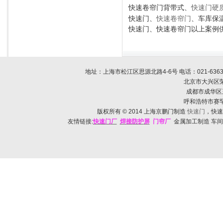
快速卷帘门背带式、
快速门硬
快速门、
快速卷帘门
、车库保
快速门、快速卷帘门以上案例
地址：上海市松江区思源北路4-6号 电话：
021-636
北京市大兴区荣
成都市成华区玉双路
呼和浩特市赛罕区帅
版权所有
© 2014
上海京鹏门制造
快速门
，快速
友情链接:
快速门
厂
焊接防护
屏
门帘厂
金属加工制造 车