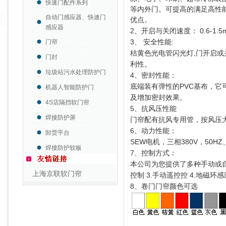
快速门配件系列
等内外门。可提高的满足高性
自动门感应器、快速门
优点。
感应器
2、开启与关闭速度：
0.6-1.5
3、 安全性能:
门帘
桔黄色光电管闪光灯,门开启或
门封
利性。
垃圾站污水处理防护门
4、密封性能：
底端装有弹性的PVC基布，
机器人智能防护门
及增加密封效果。
4S店隔挡软门帘
5、抗风压性能
焊接防护屏
门帘配有抗风专用管，按风压
6、动力性能：
卸货平台
SEW电机，三相380V，50HZ、 
焊接防护软板
7、控制方式：
本公司为您提供了多种手动或自
上海京联软门帘
控制 3.手动遥控控 4.地磁
环感
8、卷门门帘颜色可选