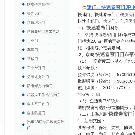
防爆快速卷帘门
速门、快速卷帘门JP-K
快
柔性大门
快速门、快速卷帘门、
硬质涡
快速堆积门、
快速门
、车库保
快速堆积门
快速卷帘门
材质：
一）
快速卷帘门背带电动
1、京鹏 快速卷帘门门框架材
工业门
门框为2.0mm厚的宝钢产冷
框，根据客户需要定制。
车库门
快速卷帘门门布帘
2、京鹏
平移门
（1） 高密度工业基布 产地：
技术参数：
工业滑升门
拉伸强度（经/纬）：5700/5100
分节式提升门
撒裂强度（经/纬）：900/800 
防电焊光自动门
使用温度：－30℃～+70℃；
防火别： B1
机器人工作站防护门
（2） 全透明PVC软片
自由平开软门
透明视窗可选矩形或椭圆形，
自由防撞门
快速卷帘门
（二）上海京鹏
1、适用范围：
汽车4S店专用透视提升
具有保温、保冷、防虫、防风
门
冻、电子、印刷、超市冷冻
装