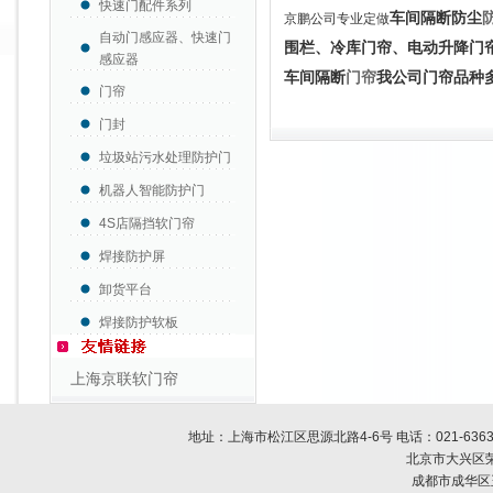
快速门配件系列
车间隔断防尘
京鹏公司专业定做
自动门感应器、快速门
围栏、冷库门帘、电动升降门
感应器
车间隔断
门帘
我公司门帘品种
门帘
门封
垃圾站污水处理防护门
机器人智能防护门
4S店隔挡软门帘
焊接防护屏
卸货平台
焊接防护软板
上海京联软门帘
地址：上海市松江区思源北路4-6号 电话：
021-636
北京市大兴区荣
成都市成华区玉双路