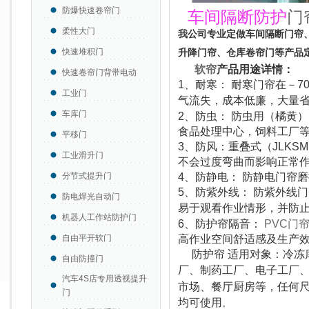
防爆快速卷帘门
车间隔断防护
门
柔性大门
我公司专业定做车间隔断门帘
快速堆积门
升降门帘、仓库卷帘门等产品
软帘
产品用途详情：
快速卷帘门背带电动
1、耐寒： 耐寒门帘在－
工业门
气流失，成本低廉，大量
车库门
2、防虫： 防虫用（橘黄）
食品处理中心，饲料工厂
平移门
3、防风：重叠式（JLK
工业滑升门
不会过度弯曲而影响正常
分节式提升门
4、防静电： 防静电门帘
5、防紫外线： 防紫外线
防电焊光自动门
易于观看作业情形，并防
机器人工作站防护门
6、防护帘隔音：
PVC门
自由平开软门
高作业空间舒适感及生产效
防护帘 适用对象：冷冻
自由防撞门
厂、制药工厂、电子工厂
汽车4S店专用透视提升
市场、餐厅厨房等，任何
门
均可使用
。