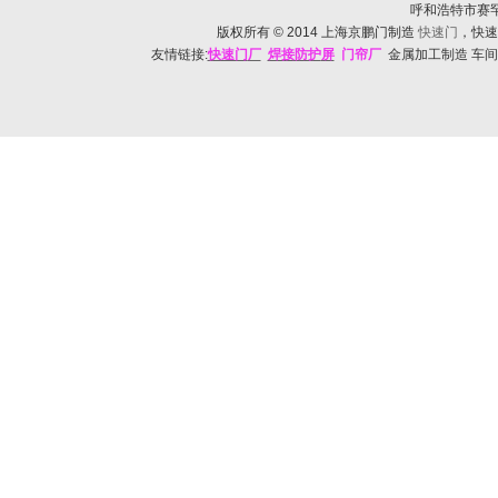
呼和浩特市赛罕区帅
版权所有
© 2014
上海京鹏门制造
快速门
，快速
友情链接:
快速门
厂
焊接防护
屏
门帘厂
金属加工制造 车