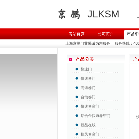
JLKSM
上海京鹏门业竭诚为您服务！
服务热线：400-
快速门
快速卷门
高速卷门
自动卷门
快速卷帘门
铝合金快速卷帘门
新品在线
抗风卷帘门