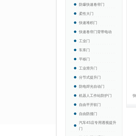
防爆快速卷帘门
柔性大门
快速堆积门
快速卷帘门背带电动
工业门
车库门
平移门
工业滑升门
分节式提升门
防电焊光自动门
机器人工作站防护门
快
自由平开软门
自由防撞门
汽车4S店专用透视提升
门