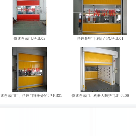
快速卷帘门JP-JL02
快速卷帘门详情介绍JP-JL01
速卷帘门厂、快速门详细介绍JP-KS31
快速卷帘门、机器人防护门JP-JL06