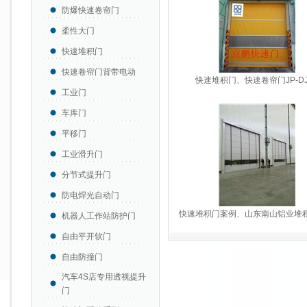
防爆快速卷帘门
柔性大门
快速堆积门
快速卷帘门背带电动
快速堆积门、快速卷帘门JP-DJ
工业门
车库门
平移门
工业滑升门
分节式提升门
防电焊光自动门
快速堆积门案例、山东南山铝业堆
机器人工作站防护门
自由平开软门
自由防撞门
汽车4S店专用透视提升
门