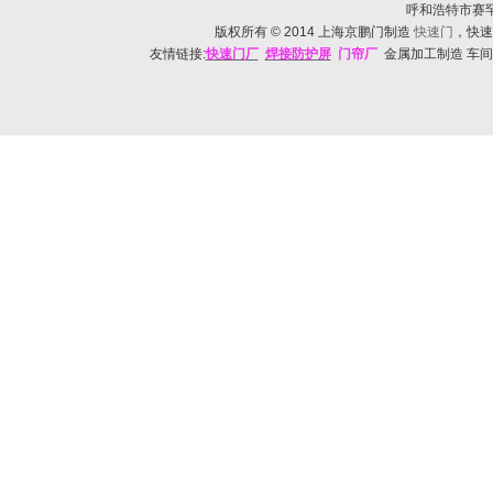
呼和浩特市赛罕区帅
版权所有
© 2014
上海京鹏门制造
快速门
，快速
友情链接:
快速门
厂
焊接防护
屏
门帘厂
金属加工制造 车