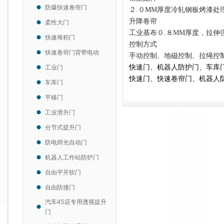
防爆快速卷帘门
２.０MM厚度冷轧钢板烤漆处
升降卷帘
柔性大门
工业基布０.８MM厚度，拉伸
快速堆积门
控制方式
快速卷帘门背带电动
手动控制、地磁控制、拉绳控
快速门
、机器人防护门、车库
工业门
快速门、快速卷帘门、机器人
车库门
平移门
工业滑升门
分节式提升门
防电焊光自动门
机器人工作站防护门
自由平开软门
自由防撞门
汽车4S店专用透视提升
门