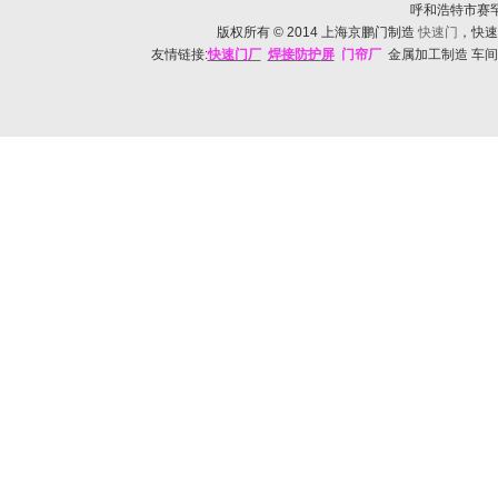
呼和浩特市赛罕区帅
版权所有
© 2014
上海京鹏门制造
快速门
，快速
友情链接:
快速门
厂
焊接防护
屏
门帘厂
金属加工制造 车