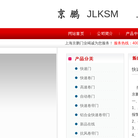
JLKSM
上海京鹏门业竭诚为您服务！
服务热线：400-
快速门
快
快速卷门
高速卷门
控
京
自动卷门
一
快速卷帘门
1、
报
铝合金快速卷帘门
2
新品在线
3
抗风卷帘门
4