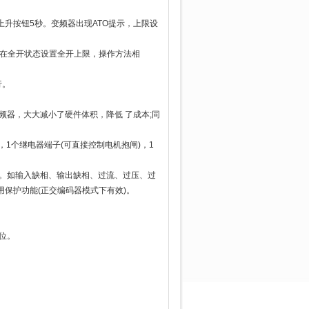
升按钮5秒。变频器出现ATO提示，上限设
，在全开状态设置全开上限，操作方法相
行。
频器，大大减小了硬件体积，降低 了成本;同
1个继电器端子(可直接控制电机抱闸)，1
能。如输入缺相、输出缺相、过流、过压、过
保护功能(正交编码器模式下有效)。
位。