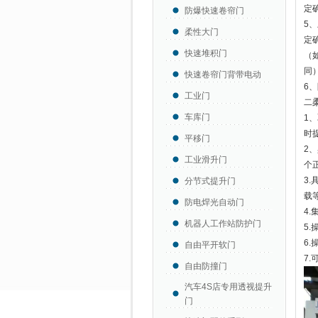
定
防爆快速卷帘门
5
柔性大门
定
快速堆积门
（
同
快速卷帘门背带电动
6
工业门
二
车库门
1
时
平移门
2
工业滑升门
个
3
分节式提升门
载
防电焊光自动门
4
机器人工作站防护门
5
6
自由平开软门
7
自由防撞门
汽车4S店专用透视提升
门