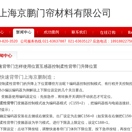
上海京鹏门帘材料有限公司
820-3520 公司服务热线 021-63637887 021-63635127 应急电话：1891882275
速背带门怎样使用位置互感器控制柔性背带门升降位置
快速背带门上海京鹏制造；
制柔性背带门的升降上下位置哪些方法呢？编码器控制控制模式、有行程开关控制控
鹏小编以编码器为例解说上下限位设定的几个关注要点。
、变频器使用编码器定位：先按急停，将转换开关调到手动状态才可定位。
柔性背带门
变频器控制模式改为编码器模式（C155=2），把编码器线与电箱连接好。
警提示）。
、确定编码器安装在左侧或右侧安装。出厂设定为左侧C156=0（如安装在右侧把C156
、柔性背带门变频器设为学习模式。进行下限及上限定位，设定C168=1。
、下限设定：点动下降按钮，调整快速卷帘门门体到下限位置。按下急停按钮，再按住下