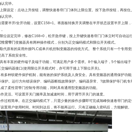
确认完毕。
、上限设定：点动上升按钮，调整快速卷帘门门体到上限位置。按下急停按钮，再按住上
确认完毕。
如需要半开/全开功能，设置C158=1。将面板转换开关调整在半开状态设置半开上限
）。
、限位设定完毕，修改C168=0，松开急停键，按上升键快速卷帘门门体立时可自动运
柔性背带门
变频器具有两种操作模式，分别为正交编码模式和限位开关模式。
、取代原有的采用外接PLC或单片机控制变频器的传统方式。 整个系统只有一个专用变
提高了系统安全性。
、具有丰富的硬件端子及端子功能，可满足用户多个需求。8个输入端子，5个输出端子，
正交编码器接口(使用限位开关模式时，亦可用于接上下限位开关)。
.具有多种软硬件保护机制，能有效的保护系统及人身安全。具有变频器的通用保护功
等保护。运行方向错误保护、编码器断线故障保护、编码器异常、?故障保护等门机专用
.集成了柔性背带门控制专用功能，同时具有通用型变频器的功能。
.操作灵活。可设置开关门频率及加减速时间，用于调节开关门的速度。
.操作过程简单。在正交编码模式下，只需少量的操作步骤即可完成旭峰快速卷帘门的定
.可设置用户使用时间。时间到达后，将不能再运行。只有正确输入密码后，方能解锁。