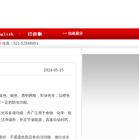
>>
动画展示
0
传真：021-52848851
2018-05-15
色、蓝色、银色、透明网格，军绿色等，以橙色
有一定的防虫功能。
采光等多项功能，并广泛用于食物、化学、纺
及洁净场所，并且节省能源，高速自动封闭，
。
能更好，不易退色而且有自洁功能，做
快速卷