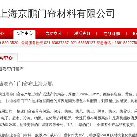
上海京鹏门帘材料有限公司
820-3520 公司服务热线 021-63637887 021-63635127 应急电话：1891882275
速卷帘门帘布
速卷帘门门帘布上海京鹏
快速卷帘门
帘布产地以德产或法产的为选，厚度0.8mm-1.2mm。颜色有橙色、黄
选。
快速卷帘门
帘布选择这些颜色的原因是因为橙色非常醒目，刺激昆虫的感观，具
所周知的， 快速门帘布具有保温、保冷、防虫、防风、防尘、隔音、防火、防异味、
、电子、超市、冷冻、物流、仓储等多种场所。 快速门帘布可极高的知足高机能物流
步功课效率，创造更佳的功课环境等长处。1.2mm厚的门片，会将整个产品结构改变
鹏
快速卷帘门
材料一般以PVC或PVDF膜材作为帘布，特别是PVDF膜材抗老化机