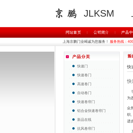
JLKSM
上海京鹏门业竭诚为您服务！
服务热线：400-
快速门
快
快速卷门
快
高速卷门
自动卷门
为
快速卷帘门
众
铝合金快速卷帘门
织
新品在线
进
抗风卷帘门
京